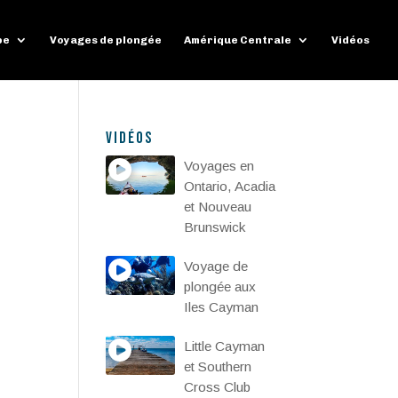
pe
Voyages de plongée
Amérique Centrale
Vidéos
Vidéos
Voyages en
Ontario, Acadia
et Nouveau
Brunswick
Voyage de
plongée aux
Iles Cayman
Little Cayman
et Southern
Cross Club