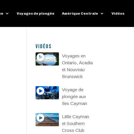
pe
Voyages de plongée
Amérique Centrale
Vidéos
Vidéos
Voyages en
Ontario, Acadia
et Nouveau
Brunswick
Voyage de
plongée aux
Iles Cayman
Little Cayman
et Southern
Cross Club