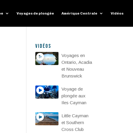
pe
Voyages de plongée
Amérique Centrale
Vidéos
Vidéos
Voyages en
Ontario, Acadia
et Nouveau
Brunswick
Voyage de
plongée aux
Iles Cayman
Little Cayman
et Southern
Cross Club