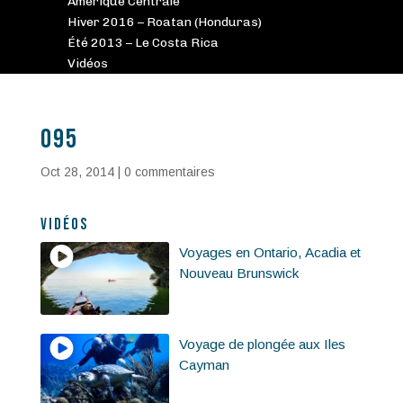
Amérique Centrale
Hiver 2016 – Roatan (Honduras)
Été 2013 – Le Costa Rica
Vidéos
095
Oct 28, 2014
|
0 commentaires
Vidéos
Voyages en Ontario, Acadia et
Nouveau Brunswick
Voyage de plongée aux Iles
Cayman