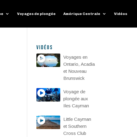
pe
Voyages de plongée
Amérique Centrale
Vidéos
Vidéos
Voyages en
Ontario, Acadia
et Nouveau
Brunswick
Voyage de
plongée aux
Iles Cayman
Little Cayman
et Southern
Cross Club