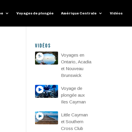
pe
Voyages de plongée
Amérique Centrale
Vidéos
Vidéos
Voyages en
Ontario, Acadia
et Nouveau
Brunswick
Voyage de
plongée aux
Iles Cayman
Little Cayman
et Southern
Cross Club