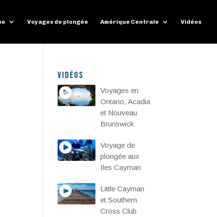
pe
Voyages de plongée
Amérique Centrale
Vidéos
Vidéos
Voyages en
Ontario, Acadia
et Nouveau
Brunswick
Voyage de
plongée aux
Iles Cayman
Little Cayman
et Southern
Cross Club